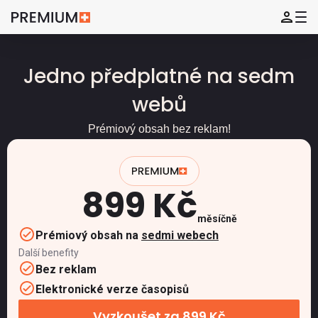
Jedno předplatné na sedm
webů
Prémiový obsah bez reklam!
899 Kč
měsíčně
Prémiový obsah na
sedmi webech
Další benefity
Bez reklam
Elektronické verze časopisů
Vyzkoušet za 899 Kč