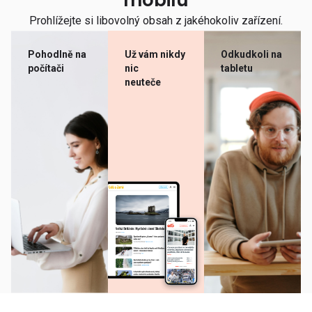
mobilu
Prohlížejte si libovolný obsah z jakéhokoliv zařízení.
Pohodlně na
Už vám nikdy
Odkudkoli na
počítači
nic
tabletu
neuteče