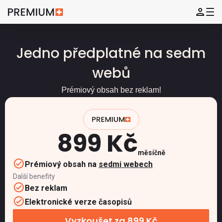
Jedno předplatné na sedm
webů
Prémiový obsah bez reklam!
899 Kč
měsíčně
Prémiový obsah na
sedmi webech
Další benefity
Bez reklam
Elektronické verze časopisů
Vyzkoušet za 899 Kč