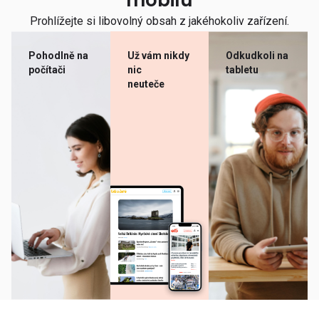
mobilu
Prohlížejte si libovolný obsah z jakéhokoliv zařízení.
Pohodlně na
Už vám nikdy
Odkudkoli na
počítači
nic
tabletu
neuteče