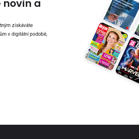
e novin a
atným získáváte
m v digitální podobě,