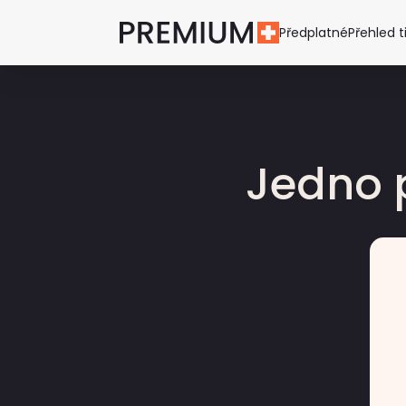
Předplatné
Přehled t
Jedno 