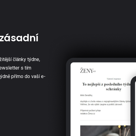
zásadní
žitější články týdne,
ewsletter s tím
týdně přímo do vaší e-