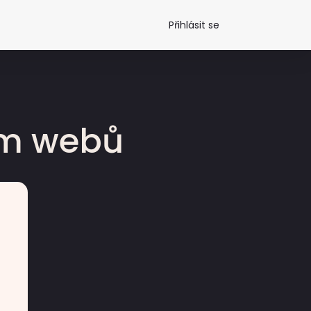
Přihlásit se
dm webů