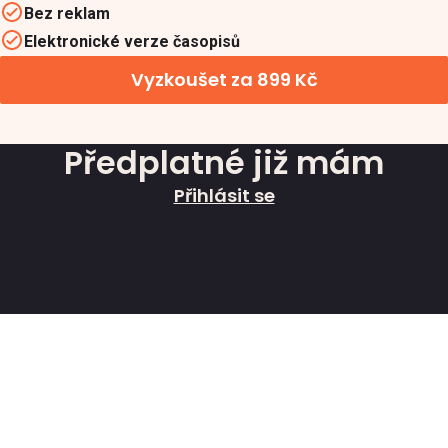
Bez reklam
Elektronické verze časopisů
Vyzkoušet za 899 Kč
Předplatné již mám
Přihlásit se