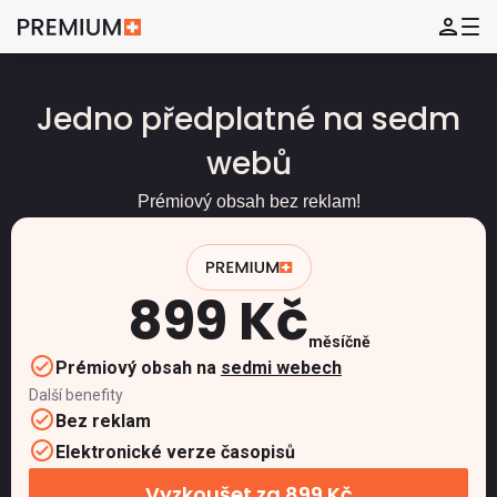
Jedno předplatné na sedm
webů
Prémiový obsah bez reklam!
899 Kč
měsíčně
Prémiový obsah na
sedmi webech
Další benefity
Bez reklam
Elektronické verze časopisů
Vyzkoušet za 899 Kč