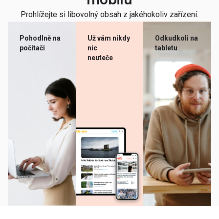
mobilu
Prohlížejte si libovolný obsah z jakéhokoliv zařízení.
Pohodlně na
Už vám nikdy
Odkudkoli na
počítači
nic
tabletu
neuteče