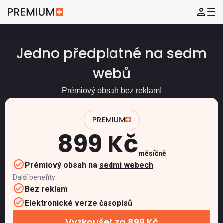
Jedno předplatné na sedm
webů
Prémiový obsah bez reklam!
899 Kč
měsíčně
Prémiový obsah na
sedmi webech
Další benefity
Bez reklam
Elektronické verze časopisů
Vyzkoušet za 899 Kč