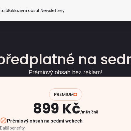
itulů
Exkluzivní obsah
Newslettery
předplatné na se
Prémiový obsah bez reklam!
899 Kč
měsíčně
Prémiový obsah na
sedmi webech
Další benefity