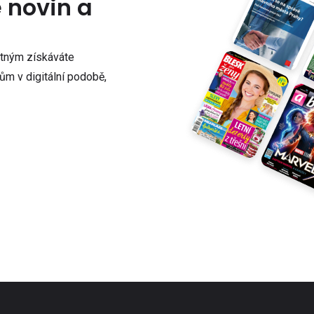
e novin a
atným získáváte
m v digitální podobě,