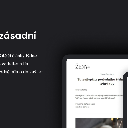
zásadní
žitější články týdne,
ewsletter s tím
týdně přímo do vaší e-