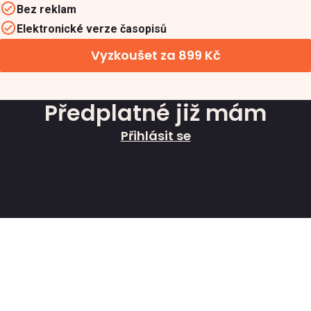
Bez reklam
Elektronické verze časopisů
Vyzkoušet za 899 Kč
Předplatné již mám
Přihlásit se