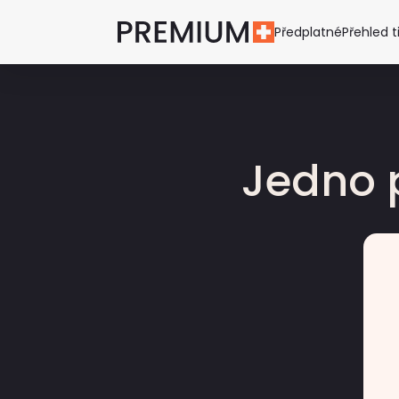
Předplatné
Přehled t
Jedno 