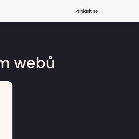
Přihlásit se
dm webů