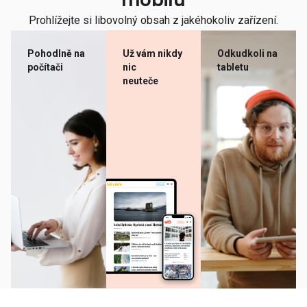
mobilu
Prohlížejte si libovolný obsah z jakéhokoliv zařízení.
Pohodlně na
Už vám nikdy
Odkudkoli na
počítači
nic
tabletu
neuteče