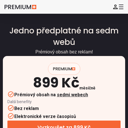
Jedno předplatné na sedm
webů
Prémiový obsah bez reklam!
899 Kč
měsíčně
Prémiový obsah na
sedmi webech
Další benefity
Bez reklam
Elektronické verze časopisů
Vyzkoušet za 899 Kč