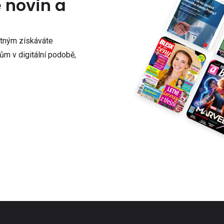
e novin a
atným získáváte
m v digitální podobě,