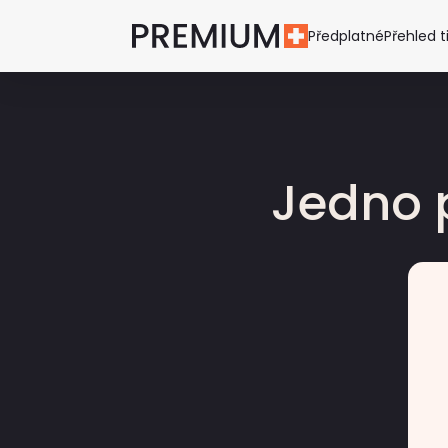
Předplatné
Přehled t
Jedno 