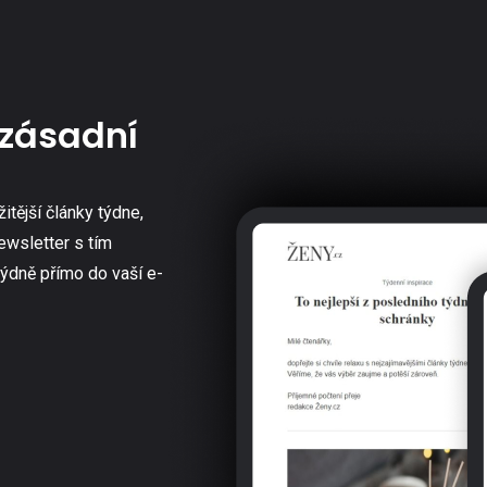
zásadní
žitější články týdne,
ewsletter s tím
týdně přímo do vaší e-