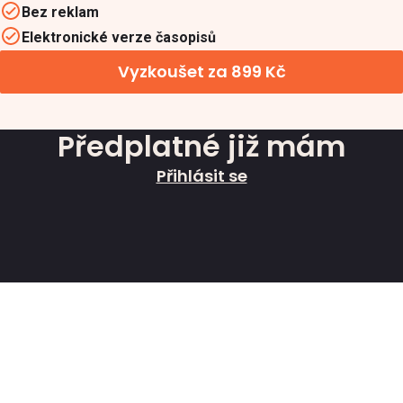
Bez reklam
Elektronické verze časopisů
Vyzkoušet za 899 Kč
Předplatné již mám
Přihlásit se