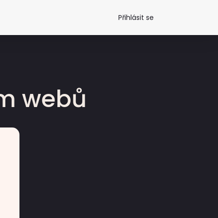
Přihlásit se
dm webů