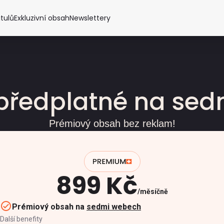
itulů
Exkluzivní obsah
Newslettery
předplatné na se
Prémiový obsah bez reklam!
899 Kč
měsíčně
Prémiový obsah na
sedmi webech
Další benefity