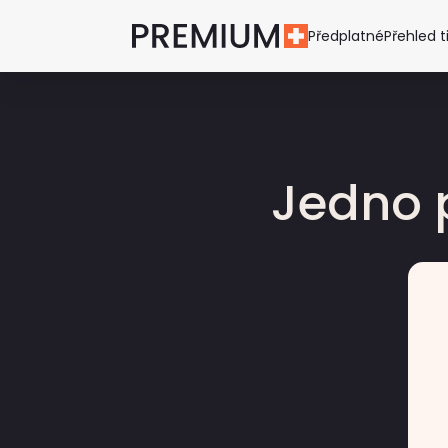
Předplatné
Přehled t
Jedno 