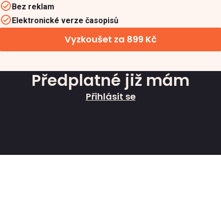
Bez reklam
Elektronické verze časopisů
Vyzkoušet za 899 Kč
Předplatné již mám
Přihlásit se