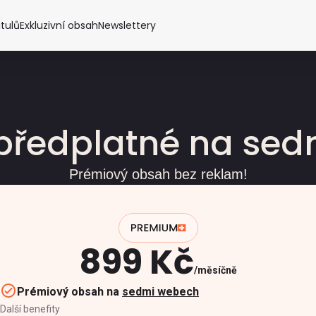
itulů
Exkluzivní obsah
Newslettery
předplatné na se
Prémiový obsah bez reklam!
899 Kč
měsíčně
Prémiový obsah na
sedmi webech
Další benefity