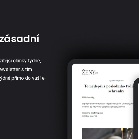
zásadní
žitější články týdne,
ewsletter s tím
týdně přímo do vaší e-