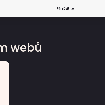
Přihlásit se
dm webů