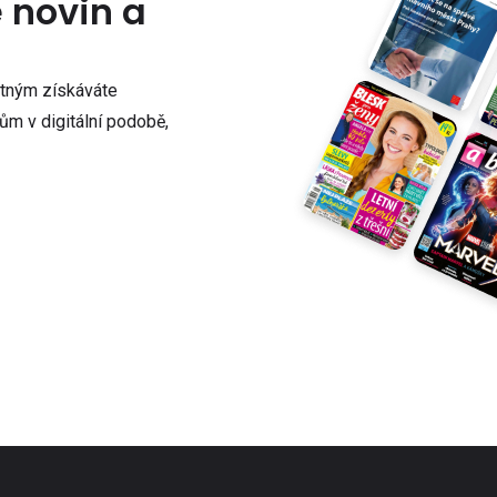
e novin a
atným získáváte
m v digitální podobě,