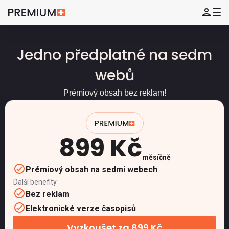
Jedno předplatné na sedm
webů
Prémiový obsah bez reklam!
899 Kč
měsíčně
Prémiový obsah na
sedmi webech
Další benefity
Bez reklam
Elektronické verze časopisů
Vyzkoušet za 899 Kč