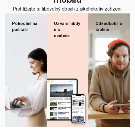
mobilu
Prohlížejte si libovolný obsah z jakéhokoliv zařízení.
Pohodlně na
Už vám nikdy
Odkudkoli na
počítači
nic
tabletu
neuteče