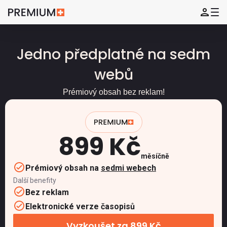
Jedno předplatné na sedm
webů
Prémiový obsah bez reklam!
899 Kč
měsíčně
Prémiový obsah na
sedmi webech
Další benefity
Bez reklam
Elektronické verze časopisů
Vyzkoušet za 899 Kč