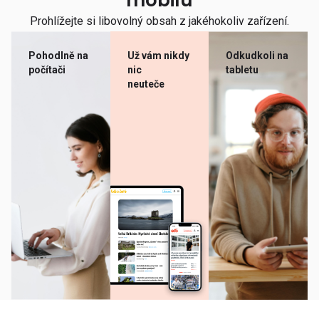
mobilu
Prohlížejte si libovolný obsah z jakéhokoliv zařízení.
Pohodlně na
Už vám nikdy
Odkudkoli na
počítači
nic
tabletu
neuteče