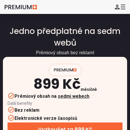
Jedno předplatné na sedm
webů
Prémiový obsah bez reklam!
899 Kč
měsíčně
Prémiový obsah na
sedmi webech
Další benefity
Bez reklam
Elektronické verze časopisů
Vyzkoušet za 899 Kč