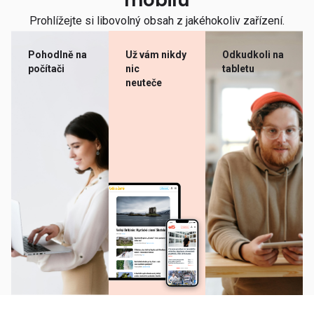
mobilu
Prohlížejte si libovolný obsah z jakéhokoliv zařízení.
Pohodlně na
Už vám nikdy
Odkudkoli na
počítači
nic
tabletu
neuteče