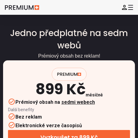
Jedno předplatné na sedm
webů
Prémiový obsah bez reklam!
899 Kč
měsíčně
Prémiový obsah na
sedmi webech
Další benefity
Bez reklam
Elektronické verze časopisů
Vyzkoušet za 899 Kč