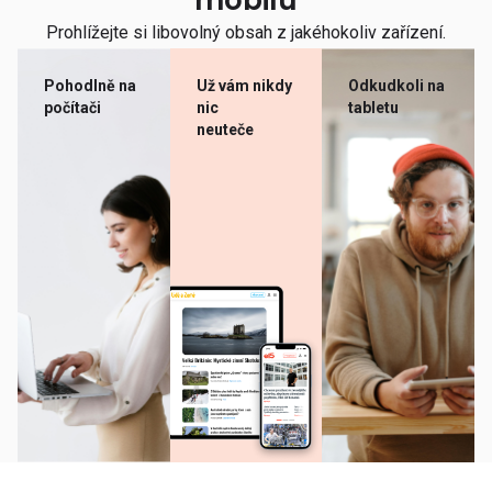
mobilu
Prohlížejte si libovolný obsah z jakéhokoliv zařízení.
Pohodlně na
Už vám nikdy
Odkudkoli na
počítači
nic
tabletu
neuteče