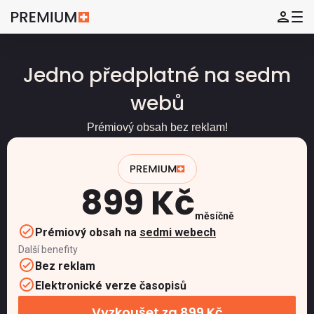
Jedno předplatné na sedm
webů
Prémiový obsah bez reklam!
899 Kč
měsíčně
Prémiový obsah na
sedmi webech
Další benefity
Bez reklam
Elektronické verze časopisů
Vyzkoušet za 899 Kč