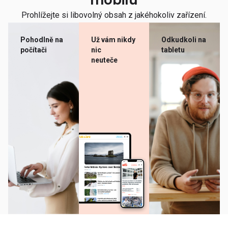
mobilu
Prohlížejte si libovolný obsah z jakéhokoliv zařízení.
Pohodlně na
Už vám nikdy
Odkudkoli na
počítači
nic
tabletu
neuteče