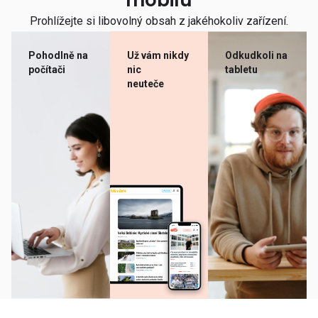
mobilu
Prohlížejte si libovolný obsah z jakéhokoliv zařízení.
Pohodlně na
Už vám nikdy
Odkudkoli na
počítači
nic
tabletu
neuteče