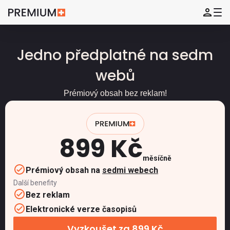
Jedno předplatné na sedm
webů
Prémiový obsah bez reklam!
899 Kč
měsíčně
Prémiový obsah na
sedmi webech
Další benefity
Bez reklam
Elektronické verze časopisů
Vyzkoušet za 899 Kč