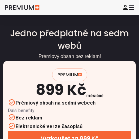
Jedno předplatné na sedm
webů
Prémiový obsah bez reklam!
899 Kč
měsíčně
Prémiový obsah na
sedmi webech
Další benefity
Bez reklam
Elektronické verze časopisů
Vyzkoušet za 899 Kč