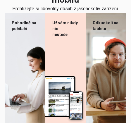
mobilu
Prohlížejte si libovolný obsah z jakéhokoliv zařízení.
Pohodlně na
Už vám nikdy
Odkudkoli na
počítači
nic
tabletu
neuteče