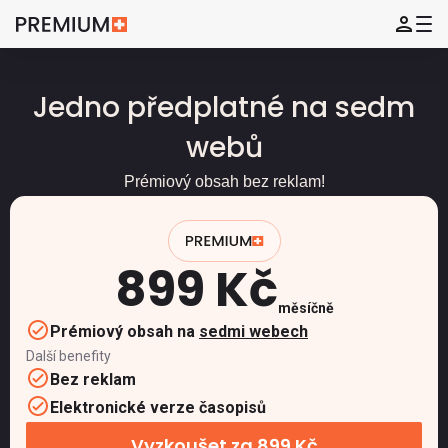
Jedno předplatné na sedm
webů
Prémiový obsah bez reklam!
899 Kč
měsíčně
Prémiový obsah na
sedmi webech
Další benefity
Bez reklam
Elektronické verze časopisů
Vyzkoušet za 899 Kč