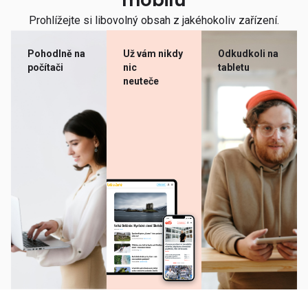
mobilu
Prohlížejte si libovolný obsah z jakéhokoliv zařízení.
Pohodlně na
Už vám nikdy
Odkudkoli na
počítači
nic
tabletu
neuteče