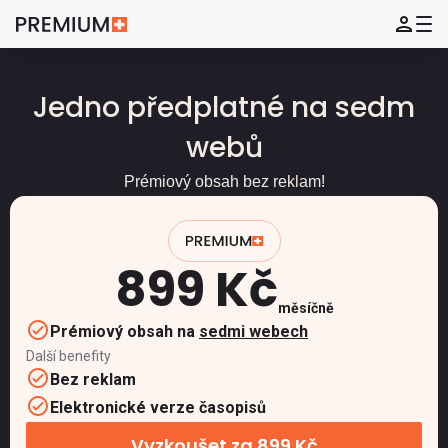
Jedno předplatné na sedm
webů
Prémiový obsah bez reklam!
899 Kč
měsíčně
Prémiový obsah na
sedmi webech
Další benefity
Bez reklam
Elektronické verze časopisů
Vyzkoušet za 899 Kč