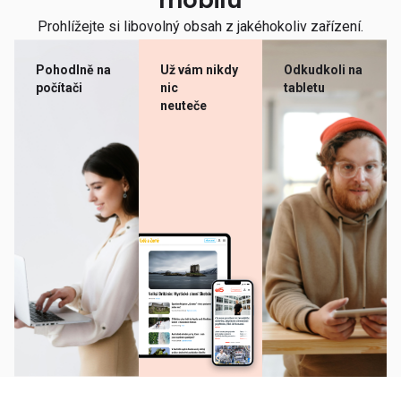
mobilu
Prohlížejte si libovolný obsah z jakéhokoliv zařízení.
Pohodlně na
Už vám nikdy
Odkudkoli na
počítači
nic
tabletu
neuteče