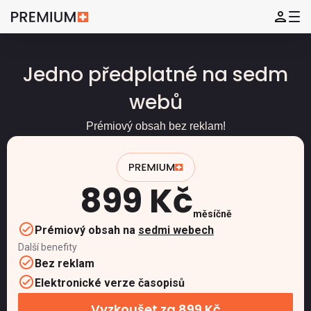
Jedno předplatné na sedm
webů
Prémiový obsah bez reklam!
899 Kč
měsíčně
Prémiový obsah na
sedmi webech
Další benefity
Bez reklam
Elektronické verze časopisů
Vyzkoušet za 899 Kč