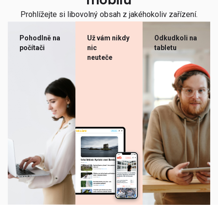
mobilu
Prohlížejte si libovolný obsah z jakéhokoliv zařízení.
Pohodlně na
Už vám nikdy
Odkudkoli na
počítači
nic
tabletu
neuteče