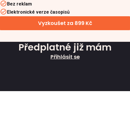
Bez reklam
Elektronické verze časopisů
Vyzkoušet za 899 Kč
Předplatné již mám
Přihlásit se