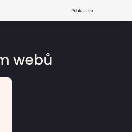
Přihlásit se
dm webů