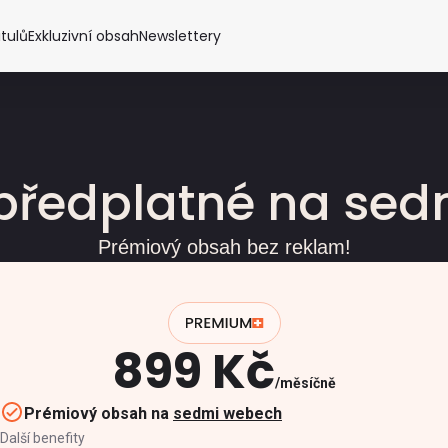
itulů
Exkluzivní obsah
Newslettery
předplatné na se
Prémiový obsah bez reklam!
899 Kč
měsíčně
Prémiový obsah na
sedmi webech
Další benefity