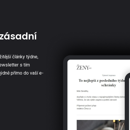
zásadní
žitější články týdne,
ewsletter s tím
týdně přímo do vaší e-