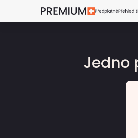
Předplatné
Přehled t
Jedno 