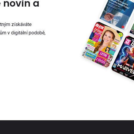
e novin a
atným získáváte
m v digitální podobě,