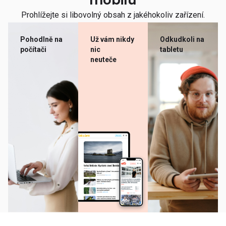
mobilu
Prohlížejte si libovolný obsah z jakéhokoliv zařízení.
Pohodlně na
Už vám nikdy
Odkudkoli na
počítači
nic
tabletu
neuteče