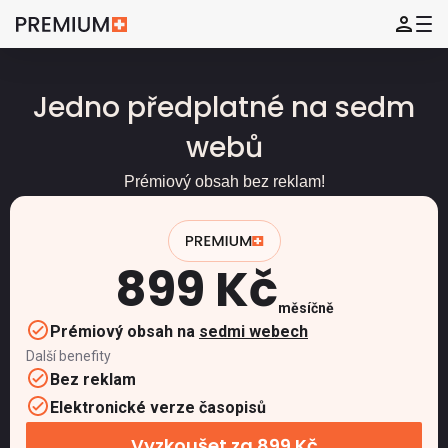
Jedno předplatné na sedm
webů
Prémiový obsah bez reklam!
899 Kč
měsíčně
Prémiový obsah na
sedmi webech
Další benefity
Bez reklam
Elektronické verze časopisů
Vyzkoušet za 899 Kč