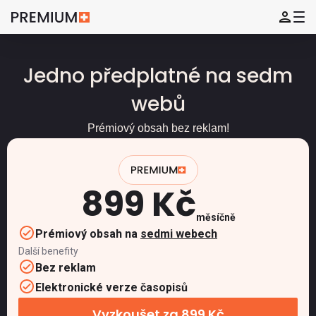
Jedno předplatné na sedm
webů
Prémiový obsah bez reklam!
899 Kč
měsíčně
Prémiový obsah na
sedmi webech
Další benefity
Bez reklam
Elektronické verze časopisů
Vyzkoušet za 899 Kč