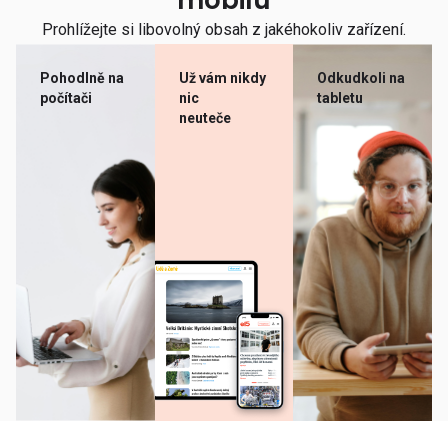
mobilu
Prohlížejte si libovolný obsah z jakéhokoliv zařízení.
Pohodlně na
Už vám nikdy
Odkudkoli na
počítači
nic
tabletu
neuteče