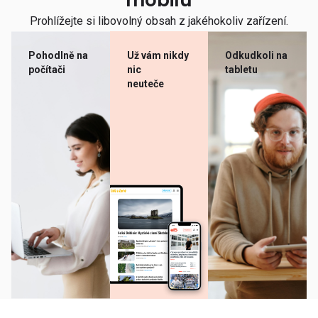
mobilu
Prohlížejte si libovolný obsah z jakéhokoliv zařízení.
Pohodlně na
Už vám nikdy
Odkudkoli na
počítači
nic
tabletu
neuteče