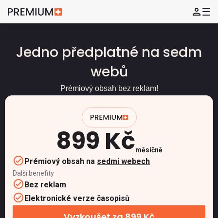
Jedno předplatné na sedm
webů
Prémiový obsah bez reklam!
899 Kč
měsíčně
Prémiový obsah na
sedmi webech
Další benefity
Bez reklam
Elektronické verze časopisů
Vyzkoušet za 899 Kč