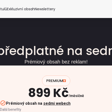
itulů
Exkluzivní obsah
Newslettery
předplatné na se
Prémiový obsah bez reklam!
899 Kč
měsíčně
Prémiový obsah na
sedmi webech
Další benefity