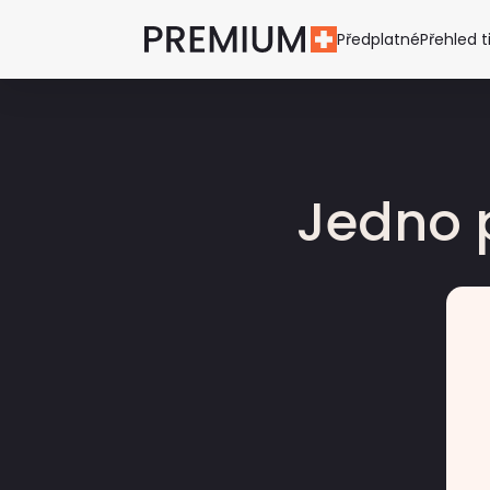
Předplatné
Přehled t
Jedno 