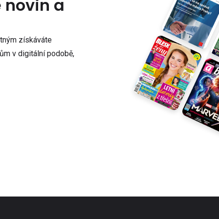
e novin a
atným získáváte
m v digitální podobě,