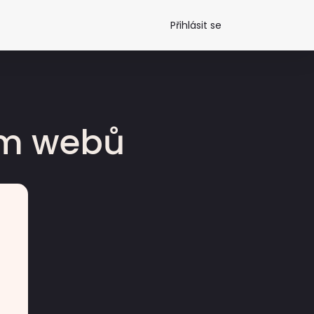
Přihlásit se
dm webů