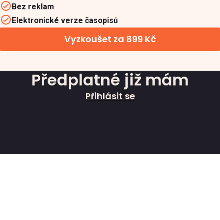
Bez reklam
Elektronické verze časopisů
Vyzkoušet za 899 Kč
Předplatné již mám
Přihlásit se