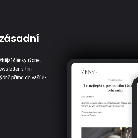
zásadní
žitější články týdne,
ewsletter s tím
týdně přímo do vaší e-