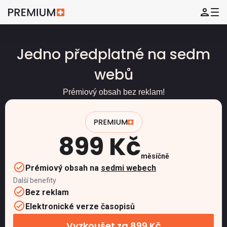
Jedno předplatné na sedm
webů
Prémiový obsah bez reklam!
899 Kč
měsíčně
Prémiový obsah na
sedmi webech
Další benefity
Bez reklam
Elektronické verze časopisů
Vyzkoušet za 899 Kč