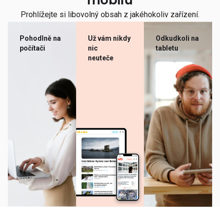
mobilu
Prohlížejte si libovolný obsah z jakéhokoliv zařízení.
Pohodlně na
Už vám nikdy
Odkudkoli na
počítači
nic
tabletu
neuteče