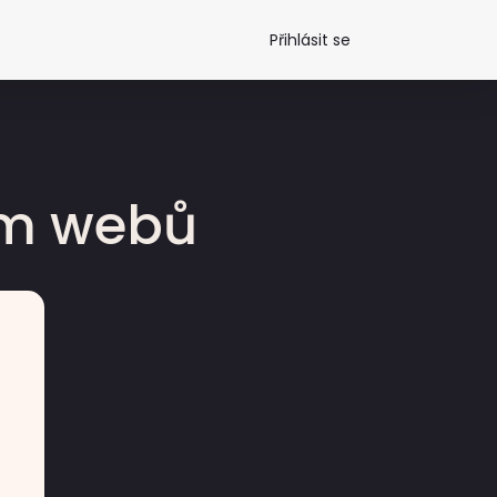
Přihlásit se
dm webů