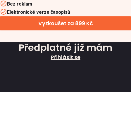
Bez reklam
Elektronické verze časopisů
Vyzkoušet za 899 Kč
Předplatné již mám
Přihlásit se