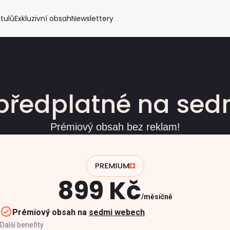
itulů
Exkluzivní obsah
Newslettery
předplatné na se
Prémiový obsah bez reklam!
899 Kč
měsíčně
Prémiový obsah na
sedmi webech
Další benefity