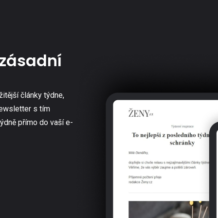
zásadní
žitější články týdne,
ewsletter s tím
týdně přímo do vaší e-