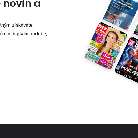
e novin a
atným získáváte
m v digitální podobě,