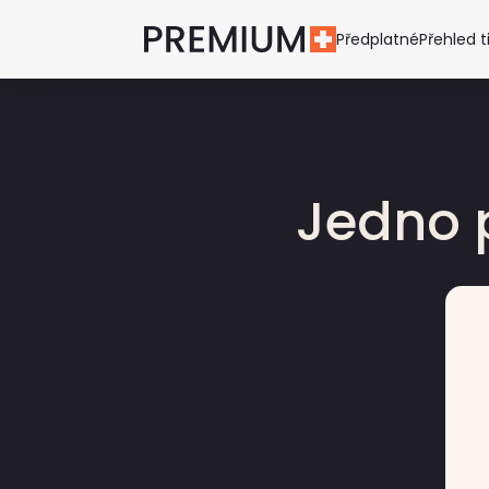
Předplatné
Přehled t
Jedno 