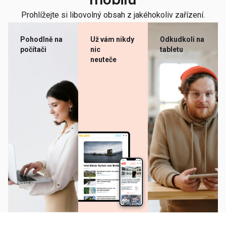
mobilu
Prohlížejte si libovolný obsah z jakéhokoliv zařízení.
Pohodlně na
Už vám nikdy
Odkudkoli na
počítači
nic
tabletu
neuteče