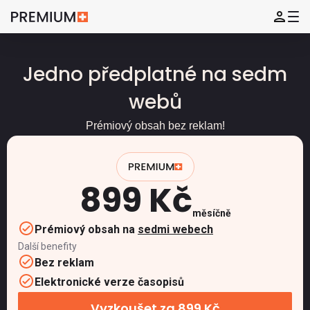
Jedno předplatné na sedm
webů
Prémiový obsah bez reklam!
899 Kč
měsíčně
Prémiový obsah na
sedmi webech
Další benefity
Bez reklam
Elektronické verze časopisů
Vyzkoušet za 899 Kč