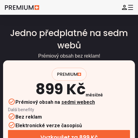
Jedno předplatné na sedm
webů
Prémiový obsah bez reklam!
899 Kč
měsíčně
Prémiový obsah na
sedmi webech
Další benefity
Bez reklam
Elektronické verze časopisů
Vyzkoušet za 899 Kč