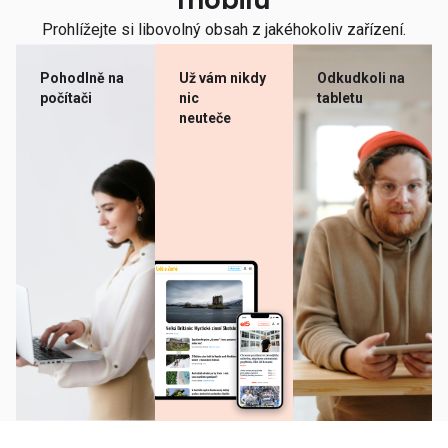
mobilu
Prohlížejte si libovolný obsah z jakéhokoliv zařízení.
Pohodlně na
Už vám nikdy
Odkudkoli na
počítači
nic
tabletu
neuteče