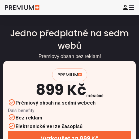
Jedno předplatné na sedm
webů
Prémiový obsah bez reklam!
899 Kč
měsíčně
Prémiový obsah na
sedmi webech
Další benefity
Bez reklam
Elektronické verze časopisů
Vyzkoušet za 899 Kč