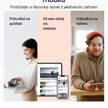
mobilu
Prohlížejte si libovolný obsah z jakéhokoliv zařízení.
Pohodlně na
Už vám nikdy
Odkudkoli na
počítači
nic
tabletu
neuteče