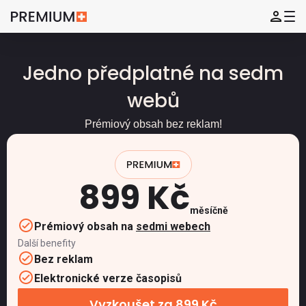
Jedno předplatné na sedm
webů
Prémiový obsah bez reklam!
899 Kč
měsíčně
Prémiový obsah na
sedmi webech
Další benefity
Bez reklam
Elektronické verze časopisů
Vyzkoušet za 899 Kč