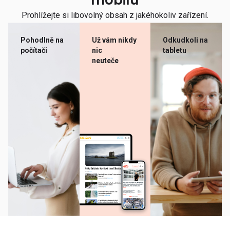
mobilu
Prohlížejte si libovolný obsah z jakéhokoliv zařízení.
Pohodlně na
Už vám nikdy
Odkudkoli na
počítači
nic
tabletu
neuteče