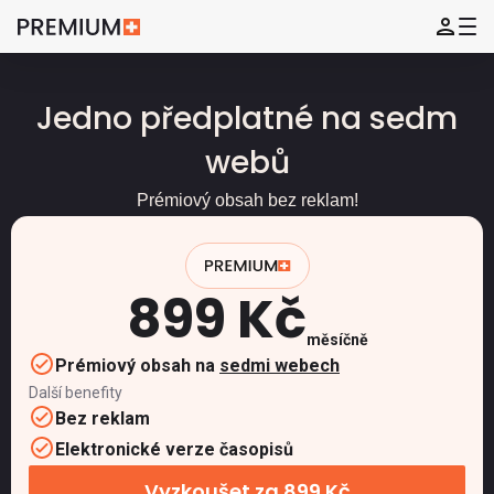
Jedno předplatné na sedm
webů
Prémiový obsah bez reklam!
899 Kč
měsíčně
Prémiový obsah na
sedmi webech
Další benefity
Bez reklam
Elektronické verze časopisů
Vyzkoušet za 899 Kč