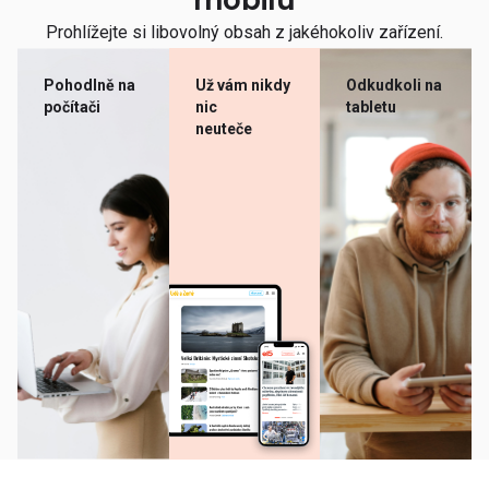
mobilu
Prohlížejte si libovolný obsah z jakéhokoliv zařízení.
Pohodlně na
Už vám nikdy
Odkudkoli na
počítači
nic
tabletu
neuteče