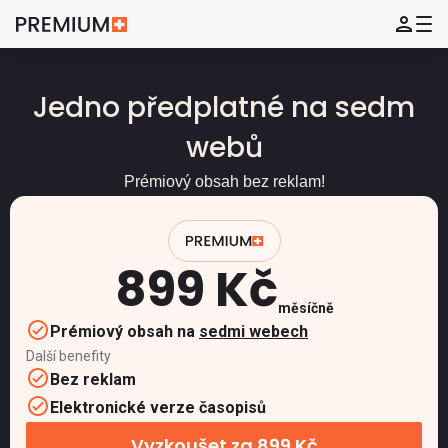
Jedno předplatné na sedm
webů
Prémiový obsah bez reklam!
899 Kč
měsíčně
Prémiový obsah na
sedmi webech
Další benefity
Bez reklam
Elektronické verze časopisů
Vyzkoušet za 899 Kč