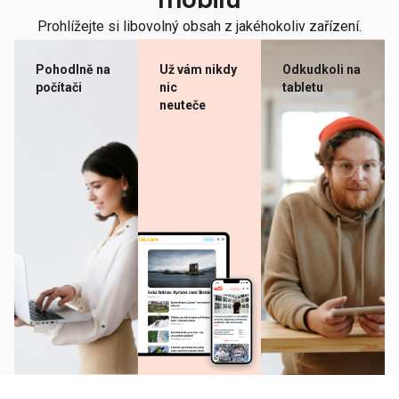
mobilu
Prohlížejte si libovolný obsah z jakéhokoliv zařízení.
Pohodlně na
Už vám nikdy
Odkudkoli na
počítači
nic
tabletu
neuteče