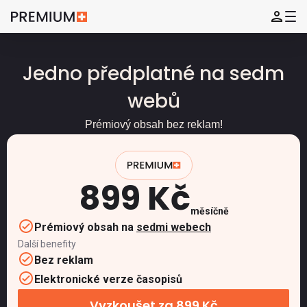
Jedno předplatné na sedm
webů
Prémiový obsah bez reklam!
899 Kč
měsíčně
Prémiový obsah na
sedmi webech
Další benefity
Bez reklam
Elektronické verze časopisů
Vyzkoušet za 899 Kč