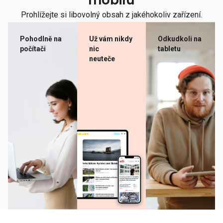
mobilu
Prohlížejte si libovolný obsah z jakéhokoliv zařízení.
Pohodlně na
Už vám nikdy
Odkudkoli na
počítači
nic
tabletu
neuteče