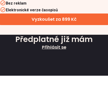
Bez reklam
Elektronické verze časopisů
Vyzkoušet za 899 Kč
Předplatné již mám
Přihlásit se