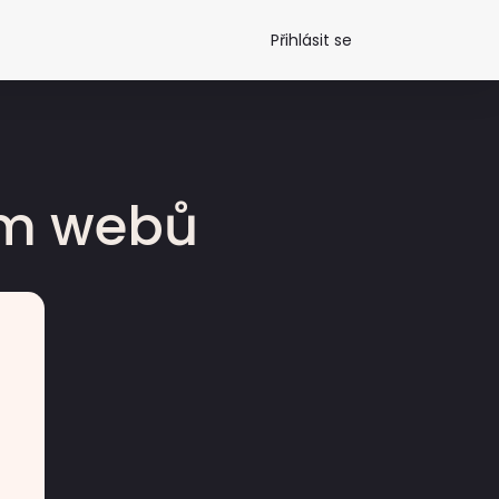
Přihlásit se
dm webů