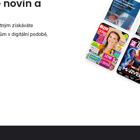
e novin a
atným získáváte
m v digitální podobě,