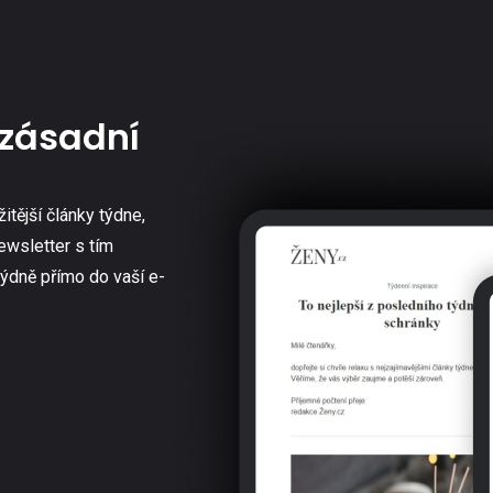
zásadní
žitější články týdne,
ewsletter s tím
týdně přímo do vaší e-