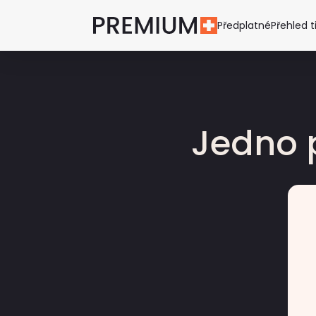
Předplatné
Přehled t
Jedno 