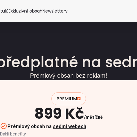
itulů
Exkluzivní obsah
Newslettery
předplatné na se
Prémiový obsah bez reklam!
899 Kč
měsíčně
Prémiový obsah na
sedmi webech
Další benefity