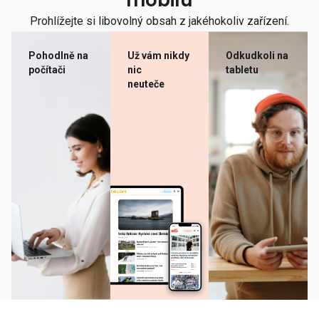
mobilu
Prohlížejte si libovolný obsah z jakéhokoliv zařízení.
Pohodlně na
Už vám nikdy
Odkudkoli na
počítači
nic
tabletu
neuteče