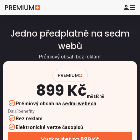
Jedno předplatné na sedm
webů
Prémiový obsah bez reklam!
899 Kč
měsíčně
Prémiový obsah na
sedmi webech
Další benefity
Bez reklam
Elektronické verze časopisů
Vyzkoušet za 899 Kč