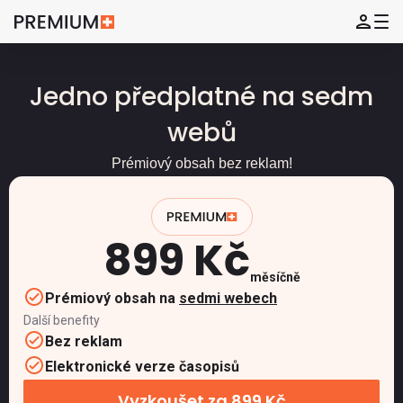
Jedno předplatné na sedm
webů
Prémiový obsah bez reklam!
899 Kč
měsíčně
Prémiový obsah na
sedmi webech
Další benefity
Bez reklam
Elektronické verze časopisů
Vyzkoušet za 899 Kč