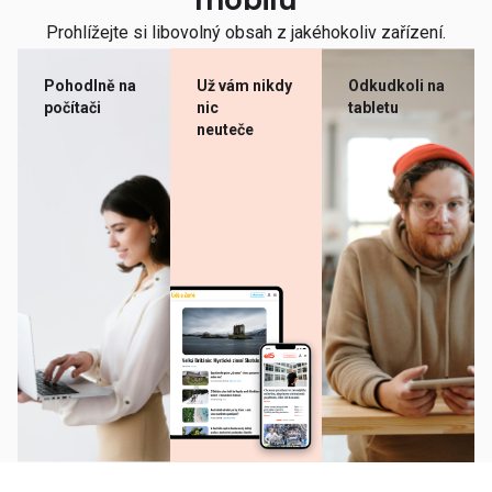
mobilu
Prohlížejte si libovolný obsah z jakéhokoliv zařízení.
Pohodlně na
Už vám nikdy
Odkudkoli na
počítači
nic
tabletu
neuteče