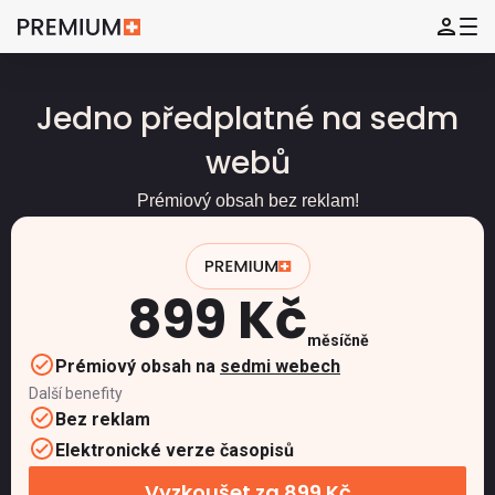
Jedno předplatné na sedm
webů
Prémiový obsah bez reklam!
899 Kč
měsíčně
Prémiový obsah na
sedmi webech
Další benefity
Bez reklam
Elektronické verze časopisů
Vyzkoušet za 899 Kč