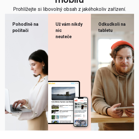
mobilu
Prohlížejte si libovolný obsah z jakéhokoliv zařízení.
Pohodlně na
Už vám nikdy
Odkudkoli na
počítači
nic
tabletu
neuteče