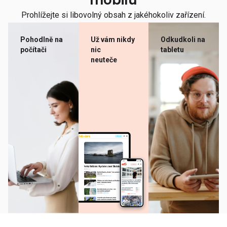
mobilu
Prohlížejte si libovolný obsah z jakéhokoliv zařízení.
Pohodlně na
Už vám nikdy
Odkudkoli na
počítači
nic
tabletu
neuteče