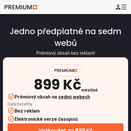
Jedno předplatné na sedm
webů
Prémiový obsah bez reklam!
899 Kč
měsíčně
Prémiový obsah na
sedmi webech
Další benefity
Bez reklam
Elektronické verze časopisů
Vyzkoušet za 899 Kč