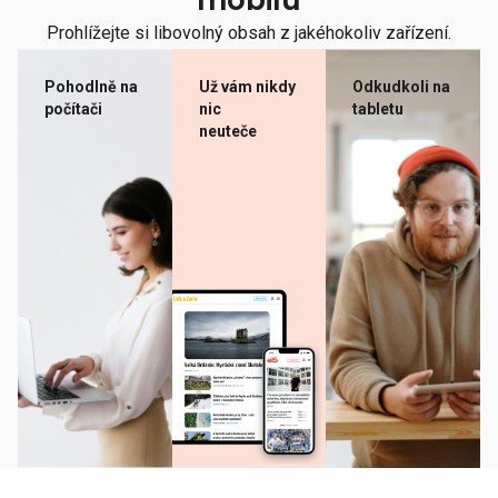
mobilu
Prohlížejte si libovolný obsah z jakéhokoliv zařízení.
Pohodlně na
Už vám nikdy
Odkudkoli na
počítači
nic
tabletu
neuteče