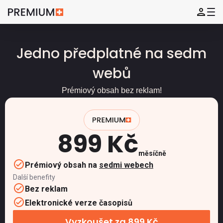
Jedno předplatné na sedm
webů
Prémiový obsah bez reklam!
899 Kč
měsíčně
Prémiový obsah na
sedmi webech
Další benefity
Bez reklam
Elektronické verze časopisů
Vyzkoušet za 899 Kč