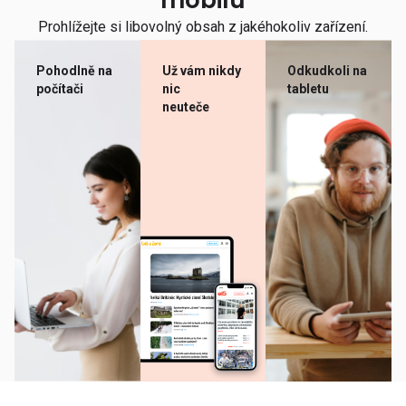
mobilu
Prohlížejte si libovolný obsah z jakéhokoliv zařízení.
Pohodlně na
Už vám nikdy
Odkudkoli na
počítači
nic
tabletu
neuteče