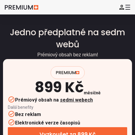
Jedno předplatné na sedm
webů
Prémiový obsah bez reklam!
899 Kč
měsíčně
Prémiový obsah na
sedmi webech
Další benefity
Bez reklam
Elektronické verze časopisů
Vyzkoušet za 899 Kč