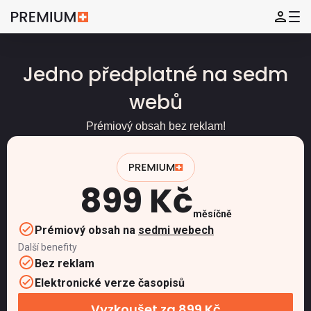
Jedno předplatné na sedm
webů
Prémiový obsah bez reklam!
899 Kč
měsíčně
Prémiový obsah na
sedmi webech
Další benefity
Bez reklam
Elektronické verze časopisů
Vyzkoušet za 899 Kč