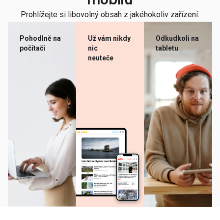
mobilu
Prohlížejte si libovolný obsah z jakéhokoliv zařízení.
Pohodlně na
Už vám nikdy
Odkudkoli na
počítači
nic
tabletu
neuteče