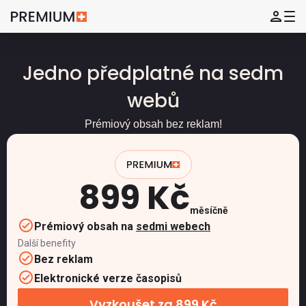
Jedno předplatné na sedm
webů
Prémiový obsah bez reklam!
899 Kč
měsíčně
Prémiový obsah na
sedmi webech
Další benefity
Bez reklam
Elektronické verze časopisů
Vyzkoušet za 899 Kč