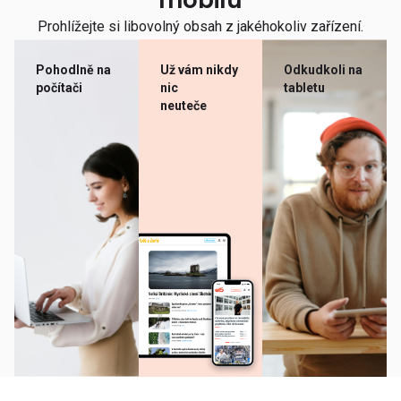
mobilu
Prohlížejte si libovolný obsah z jakéhokoliv zařízení.
Pohodlně na
Už vám nikdy
Odkudkoli na
počítači
nic
tabletu
neuteče