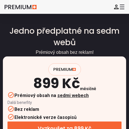
Jedno předplatné na sedm
webů
Prémiový obsah bez reklam!
899 Kč
měsíčně
Prémiový obsah na
sedmi webech
Další benefity
Bez reklam
Elektronické verze časopisů
Vyzkoušet za 899 Kč