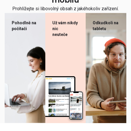
mobilu
Prohlížejte si libovolný obsah z jakéhokoliv zařízení.
Pohodlně na
Už vám nikdy
Odkudkoli na
počítači
nic
tabletu
neuteče