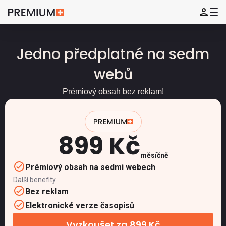
Jedno předplatné na sedm
webů
Prémiový obsah bez reklam!
899 Kč
měsíčně
Prémiový obsah na
sedmi webech
Další benefity
Bez reklam
Elektronické verze časopisů
Vyzkoušet za 899 Kč