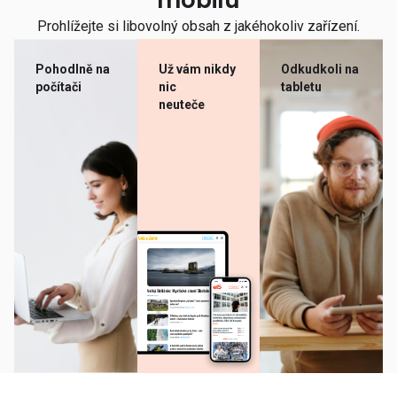
mobilu
Prohlížejte si libovolný obsah z jakéhokoliv zařízení.
Pohodlně na
Už vám nikdy
Odkudkoli na
počítači
nic
tabletu
neuteče