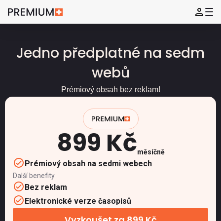
Jedno předplatné na sedm
webů
Prémiový obsah bez reklam!
899 Kč
měsíčně
Prémiový obsah na
sedmi webech
Další benefity
Bez reklam
Elektronické verze časopisů
Vyzkoušet za 899 Kč