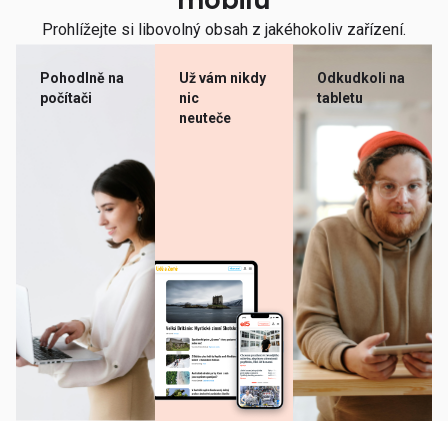
mobilu
Prohlížejte si libovolný obsah z jakéhokoliv zařízení.
Pohodlně na
Už vám nikdy
Odkudkoli na
počítači
nic
tabletu
neuteče