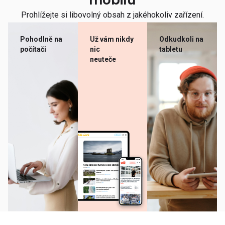
mobilu
Prohlížejte si libovolný obsah z jakéhokoliv zařízení.
Pohodlně na
Už vám nikdy
Odkudkoli na
počítači
nic
tabletu
neuteče