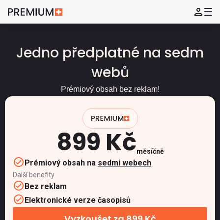
Jedno předplatné na sedm
webů
Prémiový obsah bez reklam!
899 Kč
měsíčně
Prémiový obsah na
sedmi webech
Další benefity
Bez reklam
Elektronické verze časopisů
Vyzkoušet za 899 Kč