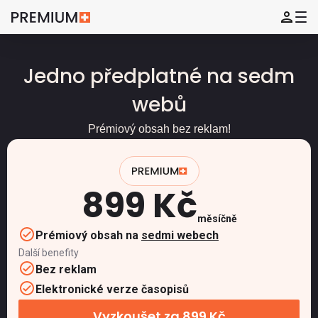
Jedno předplatné na sedm
webů
Prémiový obsah bez reklam!
899 Kč
měsíčně
Prémiový obsah na
sedmi webech
Další benefity
Bez reklam
Elektronické verze časopisů
Vyzkoušet za 899 Kč