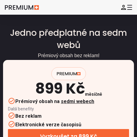
Jedno předplatné na sedm
webů
Prémiový obsah bez reklam!
899 Kč
měsíčně
Prémiový obsah na
sedmi webech
Další benefity
Bez reklam
Elektronické verze časopisů
Vyzkoušet za 899 Kč