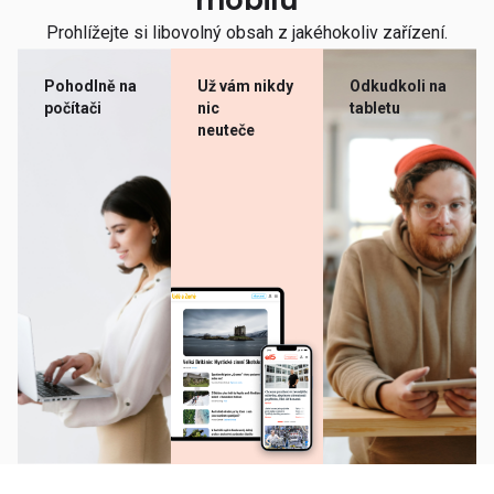
mobilu
Prohlížejte si libovolný obsah z jakéhokoliv zařízení.
Pohodlně na
Už vám nikdy
Odkudkoli na
počítači
nic
tabletu
neuteče