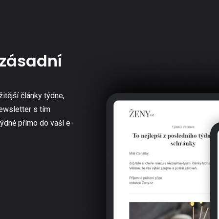
zásadní
žitější články týdne,
ewsletter s tím
týdně přímo do vaší e-