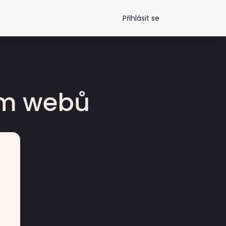
Přihlásit se
dm webů