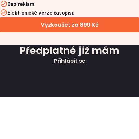
Bez reklam
Elektronické verze časopisů
Vyzkoušet za 899 Kč
Předplatné již mám
Přihlásit se