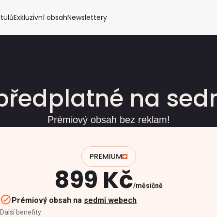
itulů
Exkluzivní obsah
Newslettery
předplatné na se
Prémiový obsah bez reklam!
899 Kč
měsíčně
Prémiový obsah na
sedmi webech
Další benefity