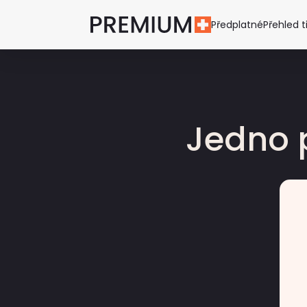
Předplatné
Přehled t
Jedno 