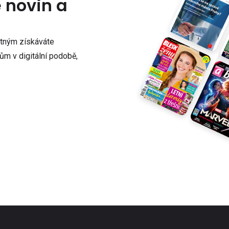
e novin a
atným získáváte
m v digitální podobě,