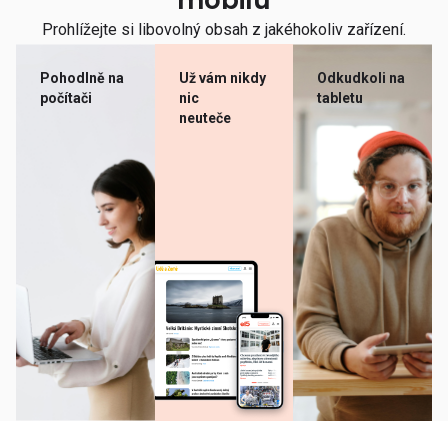
mobilu
Prohlížejte si libovolný obsah z jakéhokoliv zařízení.
Pohodlně na
Už vám nikdy
Odkudkoli na
počítači
nic
tabletu
neuteče