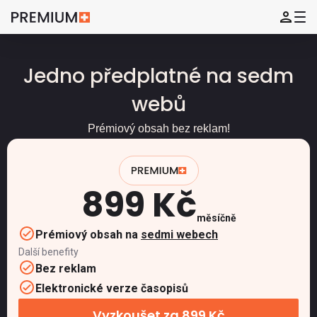
Jedno předplatné na sedm
webů
Prémiový obsah bez reklam!
899 Kč
měsíčně
Prémiový obsah na
sedmi webech
Další benefity
Bez reklam
Elektronické verze časopisů
Vyzkoušet za 899 Kč